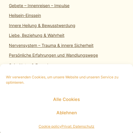
Gebete – Innenreisen – Impulse
Heilsein-Einssein
Innere Heilung & Bewusstwerdung
Liebe, Beziehung & Wahrheit
Nervensystem – Trauma & innere Sicherheit
Persönliche Erfahrungen und Wandlungswege
SeinsNatur & Erwachen
Wir verwenden Cookies, um unsere Website und unseren Service zu
optimieren.
10 min. kostenloses Infogespräch
|
Termin
Alle Cookies
vereinbaren
|
Impressum
|
Datenschutz
|
Cookie
Policy (EU)
Ablehnen
© 2026 Heilsein-Einssein
• Erstellt mit
GeneratePress
Cookie policy
Privat: Datenschutz