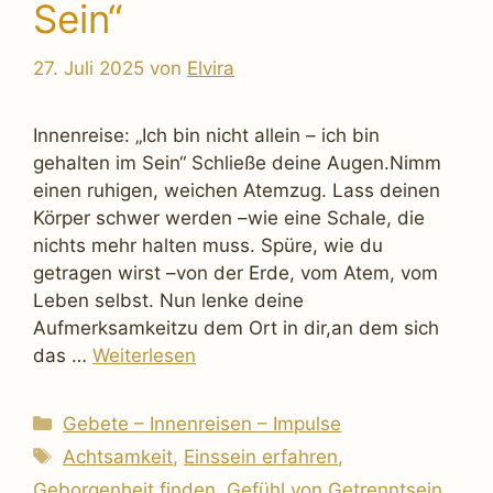
Sein“
27. Juli 2025
von
Elvira
Innenreise: „Ich bin nicht allein – ich bin
gehalten im Sein“ Schließe deine Augen.Nimm
einen ruhigen, weichen Atemzug. Lass deinen
Körper schwer werden –wie eine Schale, die
nichts mehr halten muss. Spüre, wie du
getragen wirst –von der Erde, vom Atem, vom
Leben selbst. Nun lenke deine
Aufmerksamkeitzu dem Ort in dir,an dem sich
das …
Weiterlesen
Kategorien
Gebete – Innenreisen – Impulse
Schlagwörter
Achtsamkeit
,
Einssein erfahren
,
Geborgenheit finden
,
Gefühl von Getrenntsein