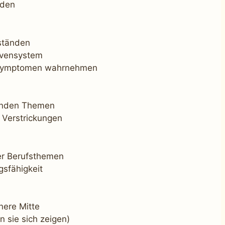
nden
ständen
rvensystem
n Symptomen wahrnehmen
fenden Themen
n Verstrickungen
er Berufsthemen
gsfähigkeit
nere Mitte
n sie sich zeigen)