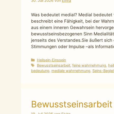
30. Juli 2026
von
Elvira
Was bedeutet medial? Medial bedeutet w
beschreibt eine Fähigkeit, bei der Wa
aus einem inneren Gewahrsein hervorgeht
bewusstseinsbezogenen Sinn Medialität 
jenseits des Verstandes.Sie äußert sich 
Stimmungen oder Impulse –als Informat
Kategorien
Heilsein-Einssein
Schlagwörter
Bewusstseinsarbeit
,
feine wahrnehmung
,
hei
bedeutung
,
mediale wahrnehmung
,
Seins-Beglei
Bewusstseinsarbeit
19. Juli 2026
von
Elvira