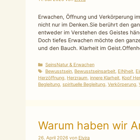
Erwachen, Öffnung und Verkörperung im
nicht nur im Denken.Sie berührt den gan
entweder im Verstehen des Geistes häng
Doch tiefes Erwachen möchte den ganze
und den Bauch. Klarheit im Geist.Offen
Kategorien
SeinsNatur & Erwachen
Schlagwörter
Bewusstsein
,
Bewusstseinsarbeit
,
EINheit
,
E
Herzöffnung
,
Herzraum
,
innere Klarheit
,
Kopf He
Begleitung
,
spirituelle Begleitung
,
Verkörperung
,
Warum haben wir An
26. April 2026
von
Elvira