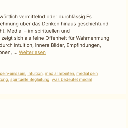
örtlich vermittelnd oder durchlässig.Es
hrnehmung über das Denken hinaus geschiehtund
. Medial – im spirituellen und
zeigt sich als feine Offenheit für Wahrnehmung
durch Intuition, innere Bilder, Empfindungen,
ionen, …
Weiterlesen
lsein-einssein
,
Intuition
,
medial arbeiten
,
medial sein
tung
,
spirituelle Begleitung
,
was bedeutet medial