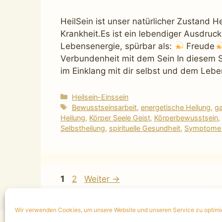
HeilSein ist unser natürlicher Zustand 
Krankheit.Es ist ein lebendiger Ausdruc
Lebensenergie, spürbar als:
Freude
Verbundenheit mit dem Sein In diesem Se
im Einklang mit dir selbst und dem Leb
Kategorien
Heilsein-Einssein
Schlagwörter
Bewusstseinsarbeit
,
energetische Heilung
,
ga
Heilung
,
Körper Seele Geist
,
Körperbewusstsein
,
Selbstheilung
,
spirituelle Gesundheit
,
Symptome 
Seite
Seite
1
2
Weiter
→
Wir verwenden Cookies, um unsere Website und unseren Service zu optimi