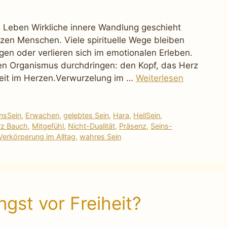
 Leben Wirkliche innere Wandlung geschieht
zen Menschen. Viele spirituelle Wege bleiben
en oder verlieren sich im emotionalen Erleben.
n Organismus durchdringen: den Kopf, das Herz
heit im Herzen.Verwurzelung im …
Weiterlesen
insSein
,
Erwachen
,
gelebtes Sein
,
Hara
,
HeilSein
,
rz Bauch
,
Mitgefühl
,
Nicht-Dualität
,
Präsenz
,
Seins-
Verkörperung im Alltag
,
wahres Sein
gst vor Freiheit?