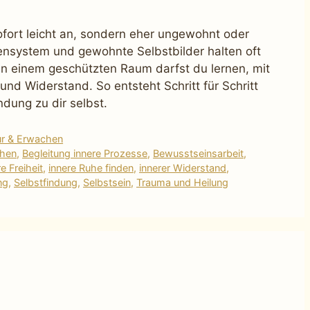
t sofort leicht an, sondern eher ungewohnt oder
vensystem und gewohnte Selbstbilder halten oft
 In einem geschützten Raum darfst du lernen, mit
und Widerstand. So entsteht Schritt für Schritt
ndung zu dir selbst.
ur & Erwachen
ehen
,
Begleitung innere Prozesse
,
Bewusstseinsarbeit
,
e Freiheit
,
innere Ruhe finden
,
innerer Widerstand
,
ng
,
Selbstfindung
,
Selbstsein
,
Trauma und Heilung