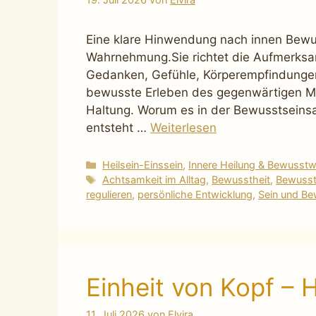
Eine klare Hinwendung nach innen Bewus
Wahrnehmung.Sie richtet die Aufmerksa
Gedanken, Gefühle, Körperempfindungen 
bewusste Erleben des gegenwärtigen Mo
Haltung. Worum es in der Bewusstseinsa
entsteht …
Weiterlesen
Kategorien
Heilsein-Einssein
,
Innere Heilung & Bewusst
Schlagwörter
Achtsamkeit im Alltag
,
Bewusstheit
,
Bewusst
regulieren
,
persönliche Entwicklung
,
Sein und Be
Einheit von Kopf – 
11. Juli 2026
von
Elvira