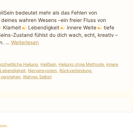
HeilSein bedeutet mehr als das Fehlen von
k deines wahren Wesens –ein freier Fluss von
Klarheit
Lebendigkeit
innere Weite
tiefe
ins-Zustand fühlst du dich wach, echt, kreativ –
en. …
Weiterlesen
nzheitliche Heilung
,
HeilSein
,
Heilung ohne Methode
,
innere
Lebendigkeit
,
Nervensystem
,
Rückverbindung
,
verstehen
,
Wahres Selbst
eren.