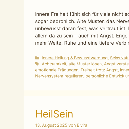
Innere Freiheit fühlt sich für viele nich
sogar bedrohlich. Alte Muster, das Ner
unbewusst daran fest, was vertraut ist.
allem da zu sein – auch mit Angst, Enge 
mehr Weite, Ruhe und eine tiefere Verbi
Kategorien
Innere Heilung & Bewusstwerdung
,
SeinsNat
Schlagwörter
Achtsamkeit
,
alte Muster lösen
,
Angst verst
emotionale Prägungen
,
Freiheit trotz Angst
,
inner
Nervensystem regulieren
,
persönliche Entwicklu
HeilSein
13. August 2025
von
Elvira