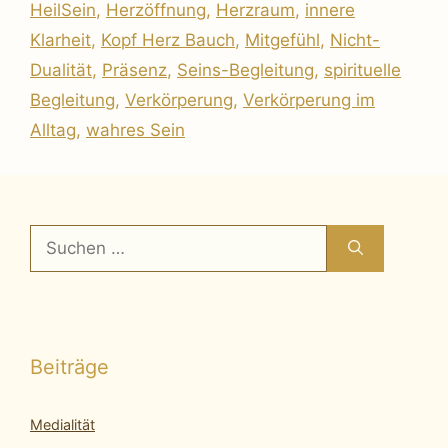
HeilSein
,
Herzöffnung
,
Herzraum
,
innere
Klarheit
,
Kopf Herz Bauch
,
Mitgefühl
,
Nicht-
Dualität
,
Präsenz
,
Seins-Begleitung
,
spirituelle
Begleitung
,
Verkörperung
,
Verkörperung im
Alltag
,
wahres Sein
Suchen
nach:
Beiträge
Medialität