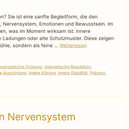
n? Sie ist eine sanfte Begleitform, die den
r, Nervensystem, Emotionen und Bewusstsein. Im
en, was im Moment wirksam ist: innere
 Ladungen oder alte Schutzmuster. Diese zeigen
fühle, sondern als feine …
Weiterlesen
energetische Ordnung
,
energetische Regulation
,
re Ausrichtung
,
innere Klärung
,
innere Stabilität
,
Präsenz
,
in Nervensystem