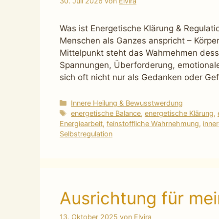
30. Juli 2026
von
Elvira
Was ist Energetische Klärung & Regulatio
Menschen als Ganzes anspricht – Körpe
Mittelpunkt steht das Wahrnehmen dess
Spannungen, Überforderung, emotionale
sich oft nicht nur als Gedanken oder Ge
Kategorien
Innere Heilung & Bewusstwerdung
Schlagwörter
energetische Balance
,
energetische Klärung
,
Energiearbeit
,
feinstoffliche Wahrnehmung
,
inne
Selbstregulation
Ausrichtung für me
13. Oktober 2025
von
Elvira