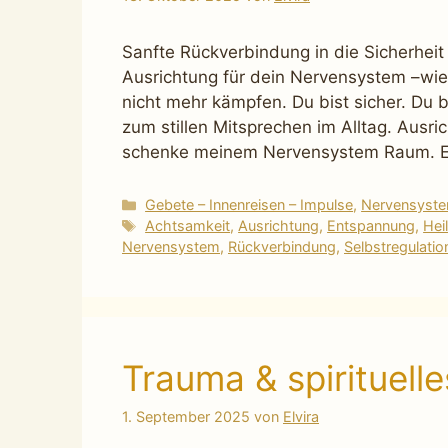
Sanfte Rückverbindung in die Sicherheit
Ausrichtung für dein Nervensystem –wie 
nicht mehr kämpfen. Du bist sicher. Du bi
zum stillen Mitsprechen im Alltag. Ausr
schenke meinem Nervensystem Raum. 
Kategorien
Gebete – Innenreisen – Impulse
,
Nervensystem
Schlagwörter
Achtsamkeit
,
Ausrichtung
,
Entspannung
,
Hei
Nervensystem
,
Rückverbindung
,
Selbstregulatio
Trauma & spirituell
1. September 2025
von
Elvira