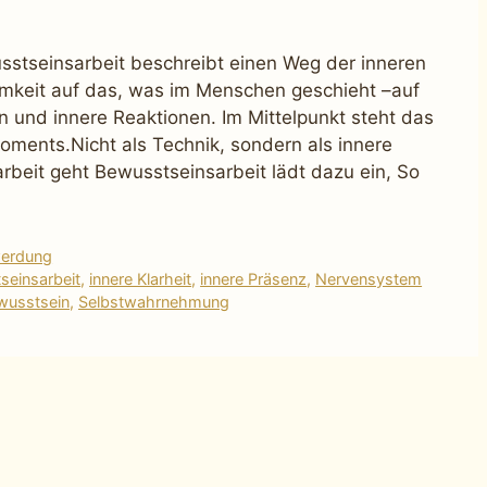
stseinsarbeit beschreibt einen Weg der inneren
mkeit auf das, was im Menschen geschieht –auf
und innere Reaktionen. Im Mittelpunkt steht das
ments.Nicht als Technik, sondern als innere
rbeit geht Bewusstseinsarbeit lädt dazu ein, So
werdung
seinsarbeit
,
innere Klarheit
,
innere Präsenz
,
Nervensystem
wusstsein
,
Selbstwahrnehmung