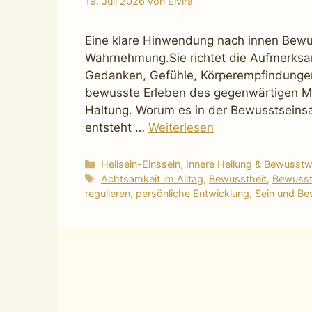
19. Juli 2026
von
Elvira
Eine klare Hinwendung nach innen Bewus
Wahrnehmung.Sie richtet die Aufmerksa
Gedanken, Gefühle, Körperempfindungen 
bewusste Erleben des gegenwärtigen Mo
Haltung. Worum es in der Bewusstseinsa
entsteht …
Weiterlesen
Kategorien
Heilsein-Einssein
,
Innere Heilung & Bewusst
Schlagwörter
Achtsamkeit im Alltag
,
Bewusstheit
,
Bewusst
regulieren
,
persönliche Entwicklung
,
Sein und Be