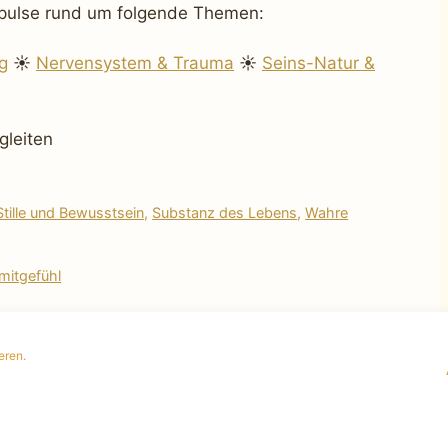
Impulse rund um folgende Themen:
g
☀
Nervensystem & Trauma
☀
Seins-Natur &
gleiten
Stille und Bewusstsein
,
Substanz des Lebens
,
Wahre
mitgefühl
eren.
ereinbaren
|
Impressum
|
Datenschutz
|
Cookie Policy
(EU)