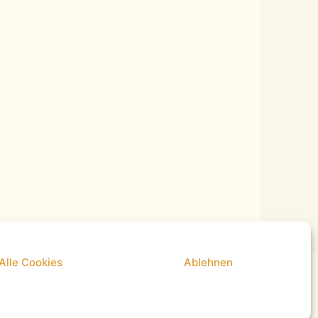
Alle Cookies
Ablehnen
© 2026 Heilsein-Einssein
• Erstellt mit
GeneratePress