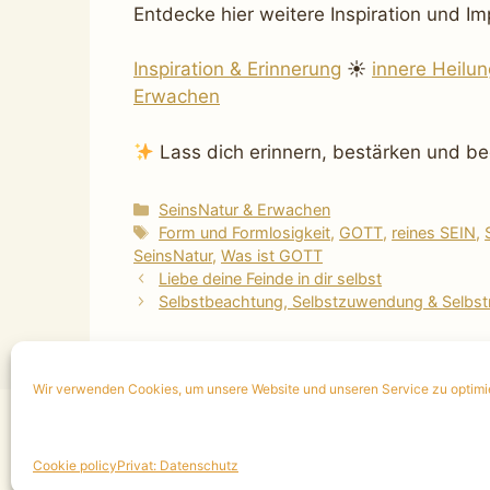
Entdecke hier weitere Inspiration und 
Inspiration & Erinnerung
☀
innere Heilun
Erwachen
Lass dich erinnern, bestärken und be
Kategorien
SeinsNatur & Erwachen
Schlagwörter
Form und Formlosigkeit
,
GOTT
,
reines SEIN
,
SeinsNatur
,
Was ist GOTT
Liebe deine Feinde in dir selbst
Selbstbeachtung, Selbstzuwendung & Selbst
Wir verwenden Cookies, um unsere Website und unseren Service zu optimi
10 min. kostenloses Infogespräch
|
Termin v
Cookie policy
Privat: Datenschutz