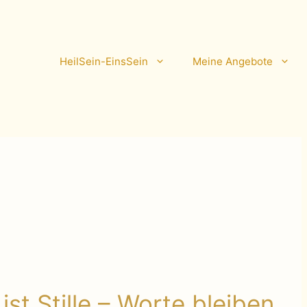
HeilSein-EinsSein
Meine Angebote
st Stille – Worte bleiben