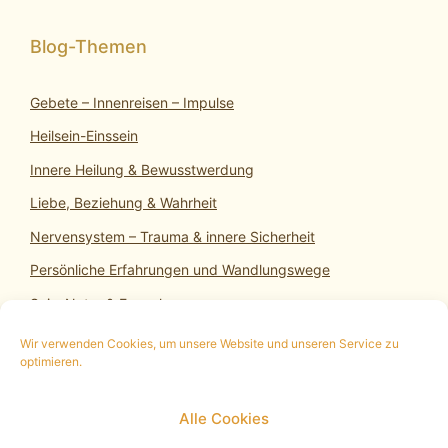
Gebete – Innenreisen – Impulse
Heilsein-Einssein
Innere Heilung & Bewusstwerdung
Liebe, Beziehung & Wahrheit
Nervensystem – Trauma & innere Sicherheit
Persönliche Erfahrungen und Wandlungswege
SeinsNatur & Erwachen
Wir verwenden Cookies, um unsere Website und unseren Service zu
optimieren.
10 min. kostenloses Infogespräch
|
Termin
Alle Cookies
vereinbaren
|
Impressum
|
Datenschutz
|
Cookie