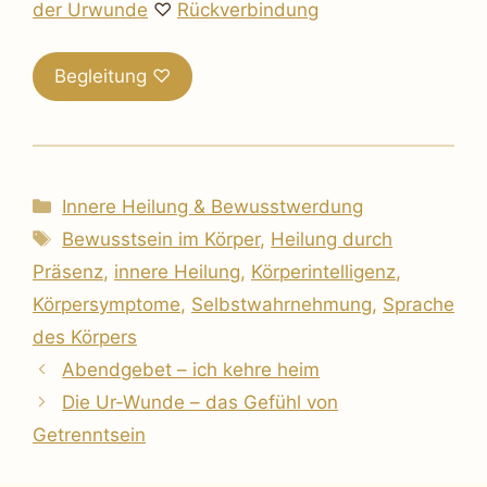
der Urwunde
♡
Rückverbindung
Begleitung ♡
Kategorien
Innere Heilung & Bewusstwerdung
Schlagwörter
Bewusstsein im Körper
,
Heilung durch
Präsenz
,
innere Heilung
,
Körperintelligenz
,
Körpersymptome
,
Selbstwahrnehmung
,
Sprache
des Körpers
Abendgebet – ich kehre heim
Die Ur-Wunde – das Gefühl von
Getrenntsein