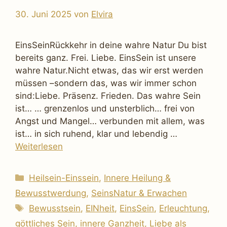
30. Juni 2025
von
Elvira
EinsSeinRückkehr in deine wahre Natur Du bist
bereits ganz. Frei. Liebe. EinsSein ist unsere
wahre Natur.Nicht etwas, das wir erst werden
müssen –sondern das, was wir immer schon
sind:Liebe. Präsenz. Frieden. Das wahre Sein
ist… … grenzenlos und unsterblich… frei von
Angst und Mangel… verbunden mit allem, was
ist… in sich ruhend, klar und lebendig …
Weiterlesen
Kategorien
Heilsein-Einssein
,
Innere Heilung &
Bewusstwerdung
,
SeinsNatur & Erwachen
Schlagwörter
Bewusstsein
,
EINheit
,
EinsSein
,
Erleuchtung
,
göttliches Sein
,
innere Ganzheit
,
Liebe als