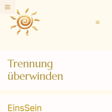
Zum
Inhalt
springen
Menü
Trennung
überwinden
EinsSein