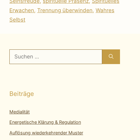
Seinsfreude
,
spirituelle Präsenz
,
Spirituelles
Erwachen
,
Trennung überwinden
,
Wahres
Selbst
Suchen
nach:
Beiträge
Medialität
Energetische Klärung & Regulation
Auflösung wiederkehrender Muster