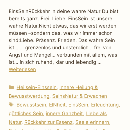
EinsSeinRückkehr in deine wahre Natur Du bist
bereits ganz. Frei. Liebe. EinsSein ist unsere
wahre Natur.Nicht etwas, das wir erst werden
müssen –sondern das, was wir immer schon
sind:Liebe. Präsenz. Frieden. Das wahre Sein
ist… … grenzenlos und unsterblich… frei von
Angst und Mangel… verbunden mit allem, was
ist… in sich ruhend, klar und lebendig …
Weiterlesen
Kategorien
Heilsein-Einssein
,
Innere Heilung &
Bewusstwerdung
,
SeinsNatur & Erwachen
Schlagwörter
Bewusstsein
,
EINheit
,
EinsSein
,
Erleuchtung
,
göttliches Sein
,
innere Ganzheit
,
Liebe als
Natur
,
Rückkehr zur Essenz
,
Seele erinnern
,