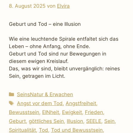
8. August 2025
von
Elvira
Geburt und Tod – eine Illusion
Wie eine leuchtende Spirale entfaltet sich das
Leben – ohne Anfang, ohne Ende.
Geburt und Tod sind nur Bewegungen in
diesem ewigen Kreislauf.
Das, was wir sind, bleibt unvergänglich: reines
Sein, getragen im Licht.
Kategorien
SeinsNatur & Erwachen
Schlagwörter
Angst vor dem Tod
,
Angstfreiheit
,
Bewusstsein
,
EINheit
,
Ewigkeit
,
Frieden
,
Geburt
,
göttliches Sein
,
Illusion
,
SEELE
,
Sein
,
Spiritualität
,
Tod
,
Tod und Bewusstsein
,