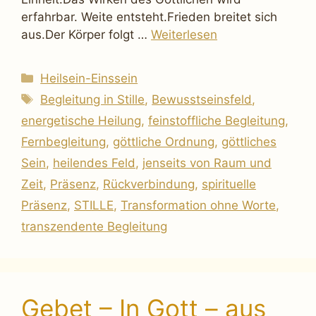
erfahrbar. Weite entsteht.Frieden breitet sich
aus.Der Körper folgt …
Weiterlesen
Kategorien
Heilsein-Einssein
Schlagwörter
Begleitung in Stille
,
Bewusstseinsfeld
,
energetische Heilung
,
feinstoffliche Begleitung
,
Fernbegleitung
,
göttliche Ordnung
,
göttliches
Sein
,
heilendes Feld
,
jenseits von Raum und
Zeit
,
Präsenz
,
Rückverbindung
,
spirituelle
Präsenz
,
STILLE
,
Transformation ohne Worte
,
transzendente Begleitung
Gebet – In Gott – aus