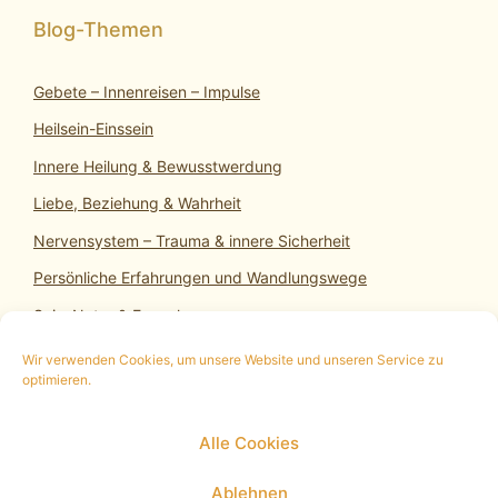
Gebete – Innenreisen – Impulse
Heilsein-Einssein
Innere Heilung & Bewusstwerdung
Liebe, Beziehung & Wahrheit
Nervensystem – Trauma & innere Sicherheit
Persönliche Erfahrungen und Wandlungswege
SeinsNatur & Erwachen
Wir verwenden Cookies, um unsere Website und unseren Service zu
optimieren.
10 min. kostenloses Infogespräch
|
Termin
Alle Cookies
vereinbaren
|
Impressum
|
Datenschutz
|
Cookie
Policy (EU)
Ablehnen