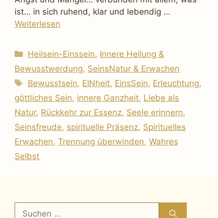
ist… in sich ruhend, klar und lebendig …
Weiterlesen
Kategorien
Heilsein-Einssein
,
Innere Heilung &
Bewusstwerdung
,
SeinsNatur & Erwachen
Schlagwörter
Bewusstsein
,
EINheit
,
EinsSein
,
Erleuchtung
,
göttliches Sein
,
innere Ganzheit
,
Liebe als
Natur
,
Rückkehr zur Essenz
,
Seele erinnern
,
Seinsfreude
,
spirituelle Präsenz
,
Spirituelles
Erwachen
,
Trennung überwinden
,
Wahres
Selbst
Suchen