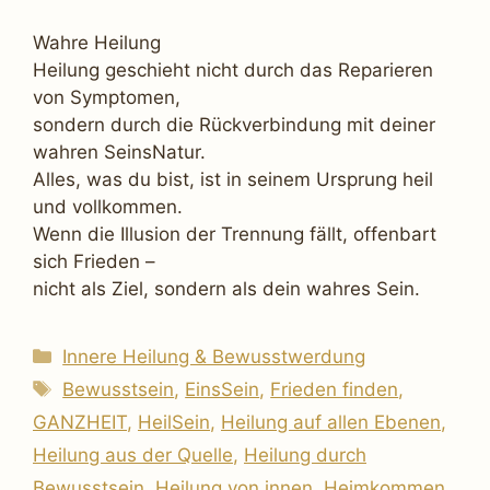
Wahre Heilung
Heilung geschieht nicht durch das Reparieren
von Symptomen,
sondern durch die Rückverbindung mit deiner
wahren SeinsNatur.
Alles, was du bist, ist in seinem Ursprung heil
und vollkommen.
Wenn die Illusion der Trennung fällt, offenbart
sich Frieden –
nicht als Ziel, sondern als dein wahres Sein.
Kategorien
Innere Heilung & Bewusstwerdung
Schlagwörter
Bewusstsein
,
EinsSein
,
Frieden finden
,
GANZHEIT
,
HeilSein
,
Heilung auf allen Ebenen
,
Heilung aus der Quelle
,
Heilung durch
Bewusstsein
,
Heilung von innen
,
Heimkommen