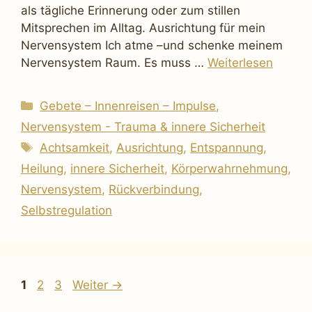
als tägliche Erinnerung oder zum stillen
Mitsprechen im Alltag. Ausrichtung für mein
Nervensystem Ich atme –und schenke meinem
Nervensystem Raum. Es muss …
Weiterlesen
Kategorien
Gebete – Innenreisen – Impulse
,
Nervensystem - Trauma & innere Sicherheit
Schlagwörter
Achtsamkeit
,
Ausrichtung
,
Entspannung
,
Heilung
,
innere Sicherheit
,
Körperwahrnehmung
,
Nervensystem
,
Rückverbindung
,
Selbstregulation
Seite
Seite
Seite
1
2
3
Weiter
→