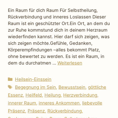
Ein Raum für dich Raum Für Selbstheilung,
Rückverbindung und inneres Loslassen Dieser
Raum ist ein geschützter Ort.Ein Ort, an dem du
zur Ruhe kommstund dich in deinem Herzraum
wiederfinden kannst. Hier darf sich zeigen, was
sich zeigen möchte.Gefühle, Gedanken,
Körperempfindungen –alles bekommt Platz,
ohne bewertet zu werden. Es ist ein Raum, in
dem du durchatmen …
Weiterlesen
Kategorien
Heilsein-Einssein
Schlagwörter
Begegnung im Sein
,
Bewusstsein
,
göttliche
Essenz
,
Heilfeld
,
Heilung
,
Herzverbindung
,
innerer Raum
,
inneres Ankommen
,
liebevolle
Präsenz
,
Präsenz
,
Rückverbindung
,