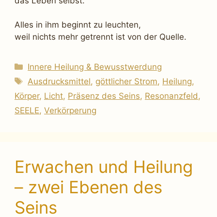
das Leben selbst.
Alles in ihm beginnt zu leuchten,
weil nichts mehr getrennt ist von der Quelle.
Kategorien
Innere Heilung & Bewusstwerdung
Schlagwörter
Ausdrucksmittel
,
göttlicher Strom
,
Heilung
,
Körper
,
Licht
,
Präsenz des Seins
,
Resonanzfeld
,
SEELE
,
Verkörperung
Erwachen und Heilung
– zwei Ebenen des
Seins