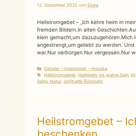
12. Dezember 2025
von
Elvira
Heilstromgebet – „Ich kehre heim in mei
fremden Bildern.In alten Geschichten.Au
klein gemacht,um dazuzugehören.Mich 
angestrengt,um geliebt zu werden. Und d
war.Nur verborgen.Nur vergessen.Nur wie
Kategorien
Gebete – Innenreisen – Impulse
Schlagwörter
Heilstromgebet
,
Heimkehr ins wahre Sein
,
in
Seins-Natur
,
spirituelle Rückkehr
Heilstromgebet – Ic
beschenken