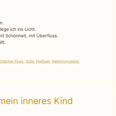
n.
lege ich ins Licht.
t Schönheit, mit Überfluss.
lt.
öttlicher Fluss
,
Güte
,
HeilSein
,
Heilstromgebet
,
mein inneres Kind