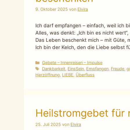
9. Oktober 2025
von
Elvira
Ich darf empfangen – einfach, weil ich bi
Alles, was denkt: „Ich bin es nicht wert“, 
Das Leben beschenkt mich – mit Güte, mi
Ich bin der Kelch, den die Liebe selbst fül
Kategorien
Gebete – Innenreisen – Impulse
Schlagwörter
Dankbarkeit
,
EinsSein
,
Empfangen
,
Freude
,
g
Herzöffnung
,
LIEBE
,
Überfluss
Heilstromgebet für 
25. Juli 2025
von
Elvira