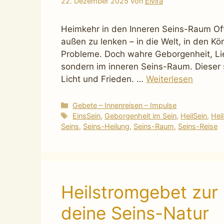
22. Dezember 2025
von
Elvira
Heimkehr in den Inneren Seins-Raum Of
außen zu lenken – in die Welt, in den Kö
Probleme. Doch wahre Geborgenheit, Lie
sondern im inneren Seins-Raum. Dieser st
Licht und Frieden. …
Weiterlesen
Kategorien
Gebete – Innenreisen – Impulse
Schlagwörter
EinsSein
,
Geborgenheit im Sein
,
HeilSein
,
Hei
Seins
,
Seins-Heilung
,
Seins-Raum
,
Seins-Reise
Heilstromgebet zur
deine Seins-Natur