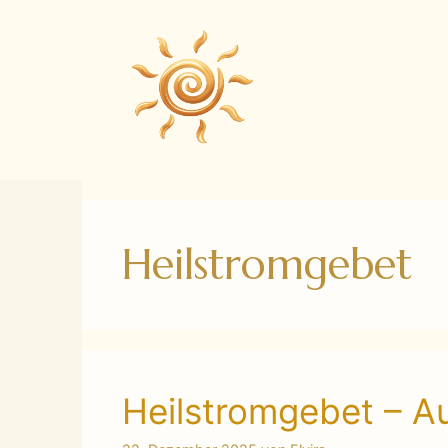
Zum
Inhalt
springen
Heilstromgebet
Heilstromgebet – A