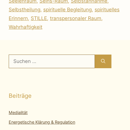
Seelenraum
,
Seins-Raum
,
Selbstannahme
,
Selbstheilung
,
spirituelle Begleitung
,
spirituelles
Erinnern
,
STILLE
,
transpersonaler Raum
,
Wahrhaftigkeit
Suchen
nach:
Beiträge
Medialität
Energetische Klärung & Regulation