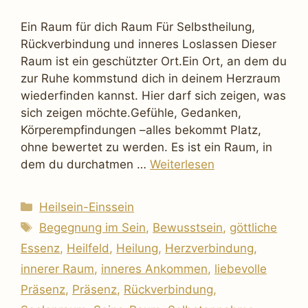
Ein Raum für dich Raum Für Selbstheilung,
Rückverbindung und inneres Loslassen Dieser
Raum ist ein geschützter Ort.Ein Ort, an dem du
zur Ruhe kommstund dich in deinem Herzraum
wiederfinden kannst. Hier darf sich zeigen, was
sich zeigen möchte.Gefühle, Gedanken,
Körperempfindungen –alles bekommt Platz,
ohne bewertet zu werden. Es ist ein Raum, in
dem du durchatmen …
Weiterlesen
Kategorien
Heilsein-Einssein
Schlagwörter
Begegnung im Sein
,
Bewusstsein
,
göttliche
Essenz
,
Heilfeld
,
Heilung
,
Herzverbindung
,
innerer Raum
,
inneres Ankommen
,
liebevolle
Präsenz
,
Präsenz
,
Rückverbindung
,