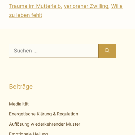
Trauma im Mutterleib
,
verlorener Zwilling
,
Wille
zu leben fehlt
Suchen
nach:
Beiträge
Medialität
Energetische Klärung & Regulation
Auflösung wiederkehrender Muster
Emotionale Heilung