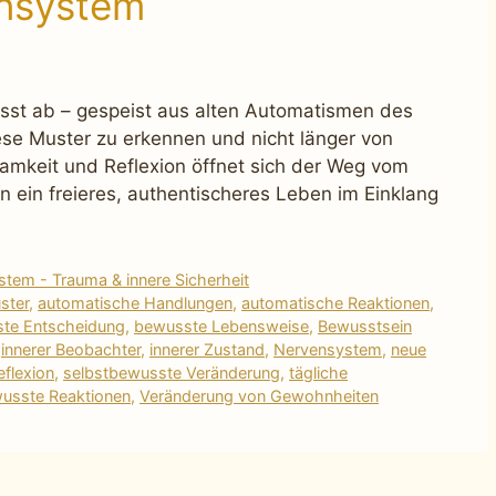
nsystem
sst ab – gespeist aus alten Automatismen des
se Muster zu erkennen und nicht länger von
amkeit und Reflexion öffnet sich der Weg vom
n ein freieres, authentischeres Leben im Einklang
tem - Trauma & innere Sicherheit
ster
,
automatische Handlungen
,
automatische Reaktionen
,
te Entscheidung
,
bewusste Lebensweise
,
Bewusstsein
,
innerer Beobachter
,
innerer Zustand
,
Nervensystem
,
neue
eflexion
,
selbstbewusste Veränderung
,
tägliche
usste Reaktionen
,
Veränderung von Gewohnheiten