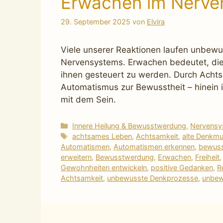
Erwachen im Nerve
29. September 2025
von
Elvira
Viele unserer Reaktionen laufen unbewu
Nervensystems. Erwachen bedeutet, die
ihnen gesteuert zu werden. Durch Achts
Automatismus zur Bewusstheit – hinein i
mit dem Sein.
Kategorien
Innere Heilung & Bewusstwerdung
,
Nervensys
Schlagwörter
achtsames Leben
,
Achtsamkeit
,
alte Denkmu
Automatismen
,
Automatismen erkennen
,
bewuss
erweitern
,
Bewusstwerdung
,
Erwachen
,
Freiheit
Gewohnheiten entwickeln
,
positive Gedanken
,
R
Achtsamkeit
,
unbewusste Denkprozesse
,
unbew