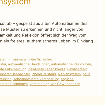
nsystem
sst ab – gespeist aus alten Automatismen des
se Muster zu erkennen und nicht länger von
amkeit und Reflexion öffnet sich der Weg vom
n ein freieres, authentischeres Leben im Einklang
tem - Trauma & innere Sicherheit
ster
,
automatische Handlungen
,
automatische Reaktionen
,
te Entscheidung
,
bewusste Lebensweise
,
Bewusstsein
,
innerer Beobachter
,
innerer Zustand
,
Nervensystem
,
neue
eflexion
,
selbstbewusste Veränderung
,
tägliche
usste Reaktionen
,
Veränderung von Gewohnheiten