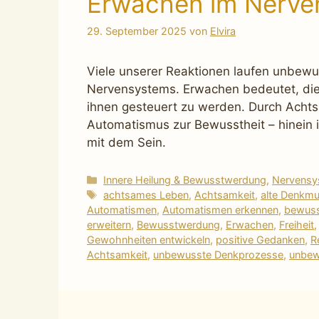
Erwachen im Nerve
29. September 2025
von
Elvira
Viele unserer Reaktionen laufen unbewu
Nervensystems. Erwachen bedeutet, die
ihnen gesteuert zu werden. Durch Achts
Automatismus zur Bewusstheit – hinein i
mit dem Sein.
Kategorien
Innere Heilung & Bewusstwerdung
,
Nervensys
Schlagwörter
achtsames Leben
,
Achtsamkeit
,
alte Denkmu
Automatismen
,
Automatismen erkennen
,
bewuss
erweitern
,
Bewusstwerdung
,
Erwachen
,
Freiheit
Gewohnheiten entwickeln
,
positive Gedanken
,
R
Achtsamkeit
,
unbewusste Denkprozesse
,
unbew