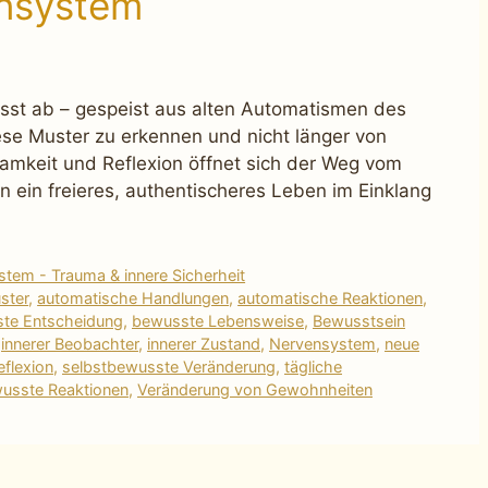
nsystem
sst ab – gespeist aus alten Automatismen des
se Muster zu erkennen und nicht länger von
amkeit und Reflexion öffnet sich der Weg vom
n ein freieres, authentischeres Leben im Einklang
tem - Trauma & innere Sicherheit
ster
,
automatische Handlungen
,
automatische Reaktionen
,
te Entscheidung
,
bewusste Lebensweise
,
Bewusstsein
,
innerer Beobachter
,
innerer Zustand
,
Nervensystem
,
neue
eflexion
,
selbstbewusste Veränderung
,
tägliche
usste Reaktionen
,
Veränderung von Gewohnheiten