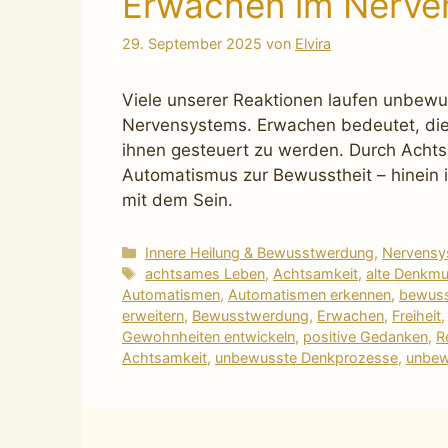
Erwachen im Nerve
29. September 2025
von
Elvira
Viele unserer Reaktionen laufen unbewu
Nervensystems. Erwachen bedeutet, die
ihnen gesteuert zu werden. Durch Achts
Automatismus zur Bewusstheit – hinein i
mit dem Sein.
Kategorien
Innere Heilung & Bewusstwerdung
,
Nervensys
Schlagwörter
achtsames Leben
,
Achtsamkeit
,
alte Denkmu
Automatismen
,
Automatismen erkennen
,
bewuss
erweitern
,
Bewusstwerdung
,
Erwachen
,
Freiheit
Gewohnheiten entwickeln
,
positive Gedanken
,
R
Achtsamkeit
,
unbewusste Denkprozesse
,
unbew