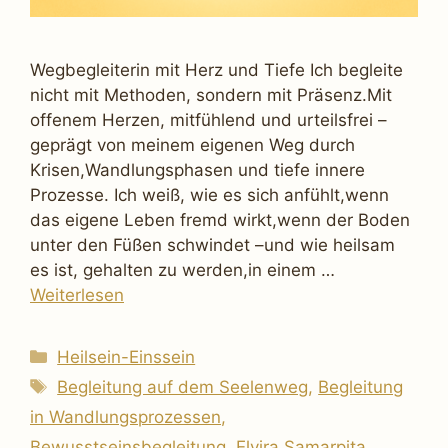
Wegbegleiterin mit Herz und Tiefe Ich begleite
nicht mit Methoden, sondern mit Präsenz.Mit
offenem Herzen, mitfühlend und urteilsfrei –
geprägt von meinem eigenen Weg durch
Krisen,Wandlungsphasen und tiefe innere
Prozesse. Ich weiß, wie es sich anfühlt,wenn
das eigene Leben fremd wirkt,wenn der Boden
unter den Füßen schwindet –und wie heilsam
es ist, gehalten zu werden,in einem …
Weiterlesen
Kategorien
Heilsein-Einssein
Schlagwörter
Begleitung auf dem Seelenweg
,
Begleitung
in Wandlungsprozessen
,
Bewusstseinsbegleitung
,
Elvira Samarpita
,