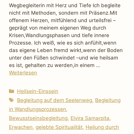
Wegbegleiterin mit Herz und Tiefe Ich begleite
nicht mit Methoden, sondern mit Präsenz.Mit
offenem Herzen, mitfühlend und urteilsfrei –
geprägt von meinem eigenen Weg durch
Krisen,Wandlungsphasen und tiefe innere
Prozesse. Ich weiß, wie es sich anfühlt,wenn
das eigene Leben fremd wirkt,wenn der Boden
unter den Füßen schwindet –und wie heilsam
es ist, gehalten zu werden,in einem …
Weiterlesen
Kategorien
Heilsein-Einssein
Schlagwörter
Begleitung auf dem Seelenweg
,
Begleitung
in Wandlungsprozessen
,
Bewusstseinsbegleitung
,
Elvira Samarpita
,
Erwachen
,
gelebte Spiritualität
,
Heilung durch