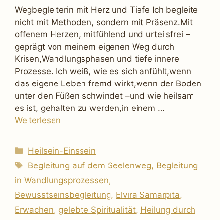
Wegbegleiterin mit Herz und Tiefe Ich begleite
nicht mit Methoden, sondern mit Präsenz.Mit
offenem Herzen, mitfühlend und urteilsfrei –
geprägt von meinem eigenen Weg durch
Krisen,Wandlungsphasen und tiefe innere
Prozesse. Ich weiß, wie es sich anfühlt,wenn
das eigene Leben fremd wirkt,wenn der Boden
unter den Füßen schwindet –und wie heilsam
es ist, gehalten zu werden,in einem …
Weiterlesen
Kategorien
Heilsein-Einssein
Schlagwörter
Begleitung auf dem Seelenweg
,
Begleitung
in Wandlungsprozessen
,
Bewusstseinsbegleitung
,
Elvira Samarpita
,
Erwachen
,
gelebte Spiritualität
,
Heilung durch