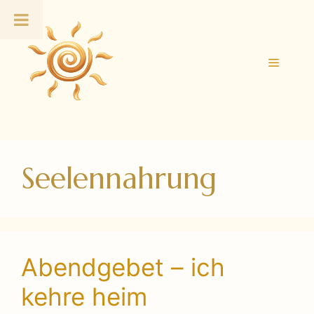
Zum
Inhalt
springen
Menü
Seelennahrung
Abendgebet – ich
kehre heim