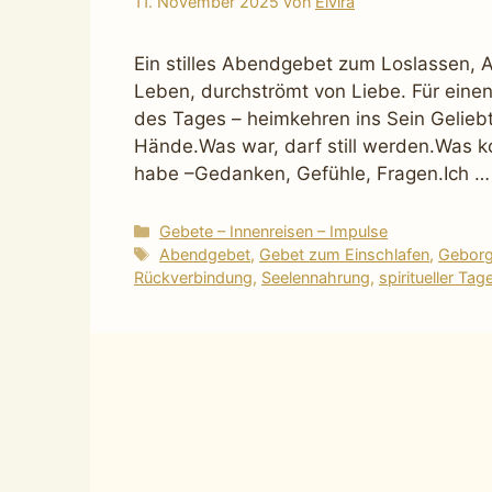
11. November 2025
von
Elvira
Ein stilles Abendgebet zum Loslassen
Leben, durchströmt von Liebe. Für eine
des Tages – heimkehren ins Sein Geliebt
Hände.Was war, darf still werden.Was ko
habe –Gedanken, Gefühle, Fragen.Ich 
Kategorien
Gebete – Innenreisen – Impulse
Schlagwörter
Abendgebet
,
Gebet zum Einschlafen
,
Geborg
Rückverbindung
,
Seelennahrung
,
spiritueller Ta