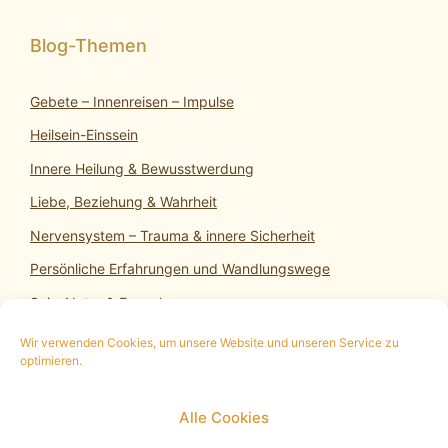
Gebete – Innenreisen – Impulse
Heilsein-Einssein
Innere Heilung & Bewusstwerdung
Liebe, Beziehung & Wahrheit
Nervensystem – Trauma & innere Sicherheit
Persönliche Erfahrungen und Wandlungswege
SeinsNatur & Erwachen
Wir verwenden Cookies, um unsere Website und unseren Service zu
optimieren.
10 min. kostenloses Infogespräch
|
Termin
Alle Cookies
vereinbaren
|
Impressum
|
Datenschutz
|
Cookie