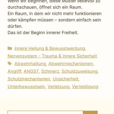
Wenn wir beginnen, diese Muster liebevoll zu
durchschauen, öffnet sich ein Raum.
Ein Raum, in dem wir nicht mehr funktionieren
oder kämpfen müssen – sondern einfach sein
dürfen.
Das ist der Beginn innerer Freiheit.
Kategorien
Innere Heilung & Bewusstwerdung
,
Nervensystem - Trauma & innere Sicherheit
Schlagwörter
Abwehrhaltung
,
Abwehrmechanismen
,
Angriff
,
ANGST
,
Schmerz
,
Schuldzuweisung
,
Schutzmechanismen
,
Unsicherheit
,
Unterbewusstsein
,
Verletzung
,
Verteidigung
Suchen