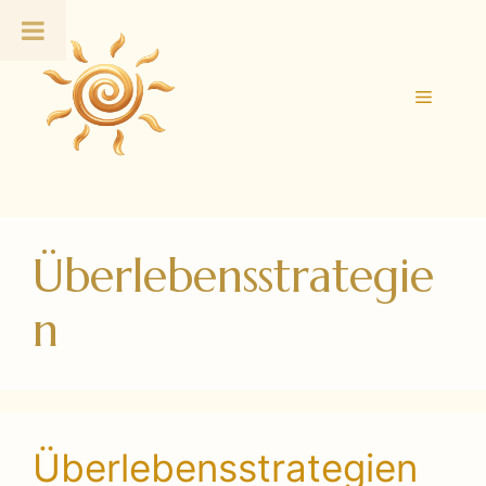
Zum
Inhalt
springen
Menü
Überlebensstrategie
n
Überlebensstrategien