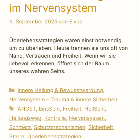
im Nervensystem
9. September 2025
von
Elvira
Überlebensstrategien waren einst notwendig,
um zu überleben. Heute trennen sie uns oft von
Nähe, Vertrauen und Freiheit. Wenn wir sie
liebevoll erkennen, öffnet sich der Raum
unseres wahren Seins.
Kategorien
Innere Heilung & Bewusstwerdung
,
Nervensystem - Trauma & innere Sicherheit
Schlagwörter
ANGST
,
EinsSein
,
Freiheit
,
HeilSein
,
Heilungsweg
,
Kontrolle
,
Nervensystem
,
Schmerz
,
Schutzmechanismen
,
Sicherheit
,
Starre
,
Überlebensstrategien