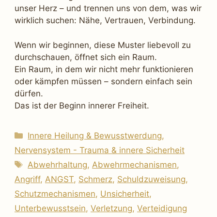
unser Herz – und trennen uns von dem, was wir
wirklich suchen: Nähe, Vertrauen, Verbindung.
Wenn wir beginnen, diese Muster liebevoll zu
durchschauen, öffnet sich ein Raum.
Ein Raum, in dem wir nicht mehr funktionieren
oder kämpfen müssen – sondern einfach sein
dürfen.
Das ist der Beginn innerer Freiheit.
Kategorien
Innere Heilung & Bewusstwerdung
,
Nervensystem - Trauma & innere Sicherheit
Schlagwörter
Abwehrhaltung
,
Abwehrmechanismen
,
Angriff
,
ANGST
,
Schmerz
,
Schuldzuweisung
,
Schutzmechanismen
,
Unsicherheit
,
Unterbewusstsein
,
Verletzung
,
Verteidigung