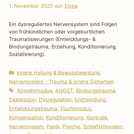
1. November 2025
von
Elvira
Ein dysreguliertes Nervensystem sind Folgen
von frühkindlichen oder vorgeburtlichen
Traumatisierungen (Entwicklungs- &
Bindungstrauma, Erziehung, Konditionierung,
Sozialisierung).
Kategorien
Innere Heilung & Bewusstwerdung
,
Nervensystem - Trauma & innere Sicherheit
Schlagwörter
Abwehrmodus
,
ANGST
,
Bindungstrauma
,
Depression
,
Dysregulation
,
Entfremdung
,
Entwicklungstrauma
,
Fluchtmodus
,
Kompensation
,
Konditionierung
,
Kontrolle
,
Nervensystem
,
Panik
,
Psyche
,
Schlafstörungen
,