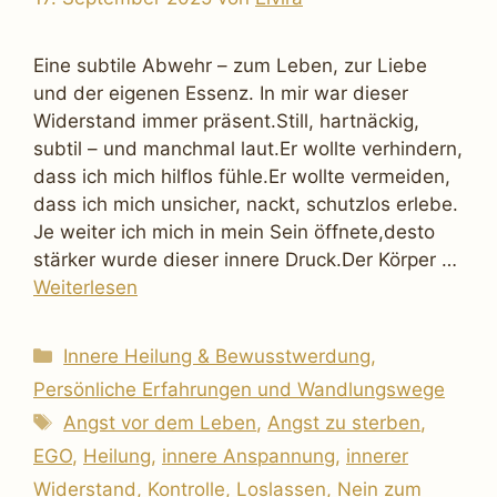
Eine subtile Abwehr – zum Leben, zur Liebe
und der eigenen Essenz. In mir war dieser
Widerstand immer präsent.Still, hartnäckig,
subtil – und manchmal laut.Er wollte verhindern,
dass ich mich hilflos fühle.Er wollte vermeiden,
dass ich mich unsicher, nackt, schutzlos erlebe.
Je weiter ich mich in mein Sein öffnete,desto
stärker wurde dieser innere Druck.Der Körper …
Weiterlesen
Kategorien
Innere Heilung & Bewusstwerdung
,
Persönliche Erfahrungen und Wandlungswege
Schlagwörter
Angst vor dem Leben
,
Angst zu sterben
,
EGO
,
Heilung
,
innere Anspannung
,
innerer
Widerstand
,
Kontrolle
,
Loslassen
,
Nein zum