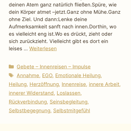
deinen Atem ganz natürlich fließen.Spüre, wie
dein Körper atmet –jetzt.Ganz ohne Mühe.Ganz
ohne Ziel. Und dann:Lenke deine
Aufmerksamkeit sanft nach innen.Dorthin, wo
es vielleicht eng ist.Wo es drückt, zieht oder
sich zurückzieht. Vielleicht gibt es dort ein
leises …
Weiterlesen
Kategorien
Gebete – Innenreisen – Impulse
Schlagwörter
Annahme
,
EGO
,
Emotionale Heilung
,
Heilung
,
Herzöffnung
,
Innenreise
,
innere Arbeit
,
innerer Widerstand
,
Loslassen
,
Rückverbindung
,
Seinsbegleitung
,
Selbstbegegnung
,
Selbstmitgefühl