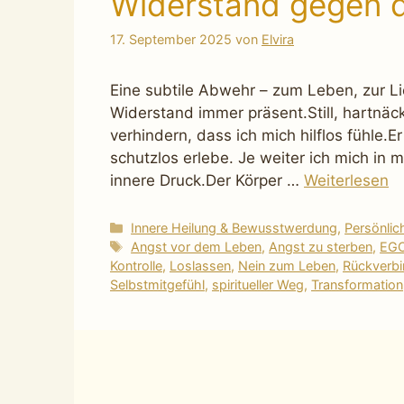
Widerstand gegen d
17. September 2025
von
Elvira
Eine subtile Abwehr – zum Leben, zur Li
Widerstand immer präsent.Still, hartnäck
verhindern, dass ich mich hilflos fühle.E
schutzlos erlebe. Je weiter ich mich in 
innere Druck.Der Körper …
Weiterlesen
Kategorien
Innere Heilung & Bewusstwerdung
,
Persönli
Schlagwörter
Angst vor dem Leben
,
Angst zu sterben
,
EG
Kontrolle
,
Loslassen
,
Nein zum Leben
,
Rückverb
Selbstmitgefühl
,
spiritueller Weg
,
Transformation