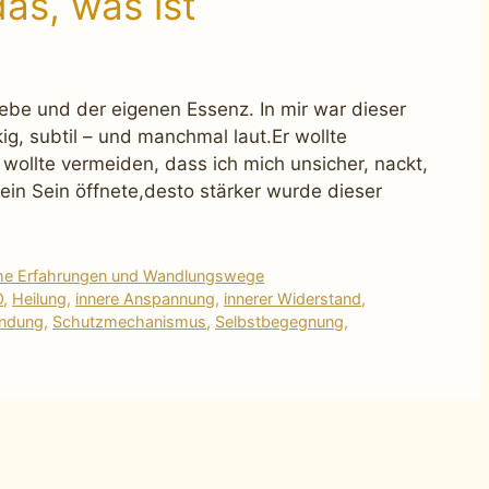
as, was ist
ebe und der eigenen Essenz. In mir war dieser
ig, subtil – und manchmal laut.Er wollte
r wollte vermeiden, dass ich mich unsicher, nackt,
mein Sein öffnete,desto stärker wurde dieser
che Erfahrungen und Wandlungswege
O
,
Heilung
,
innere Anspannung
,
innerer Widerstand
,
indung
,
Schutzmechanismus
,
Selbstbegegnung
,