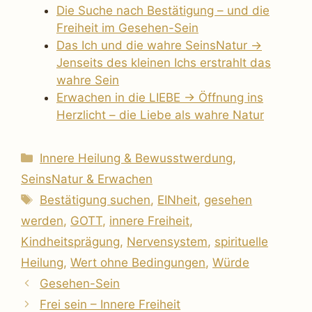
Die Suche nach Bestätigung – und die
Freiheit im Gesehen-Sein
Das Ich und die wahre SeinsNatur →
Jenseits des kleinen Ichs erstrahlt das
wahre Sein
Erwachen in die LIEBE → Öffnung ins
Herzlicht – die Liebe als wahre Natur
Kategorien
Innere Heilung & Bewusstwerdung
,
SeinsNatur & Erwachen
Schlagwörter
Bestätigung suchen
,
EINheit
,
gesehen
werden
,
GOTT
,
innere Freiheit
,
Kindheitsprägung
,
Nervensystem
,
spirituelle
Heilung
,
Wert ohne Bedingungen
,
Würde
Gesehen-Sein
Frei sein – Innere Freiheit