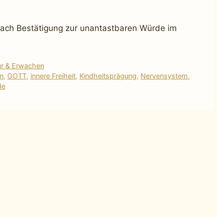
ach Bestätigung zur unantastbaren Würde im
ur & Erwachen
n
,
GOTT
,
innere Freiheit
,
Kindheitsprägung
,
Nervensystem
,
de