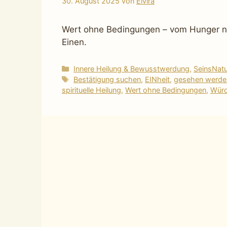
30. August 2025
von
Elvira
Wert ohne Bedingungen – vom Hunger n
Einen.
Kategorien
Innere Heilung & Bewusstwerdung
,
SeinsNat
Schlagwörter
Bestätigung suchen
,
EINheit
,
gesehen werde
spirituelle Heilung
,
Wert ohne Bedingungen
,
Wür