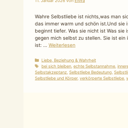
11. Januar 2026
von
Elvira
Wahre Selbstliebe ist nichts,was man sic
das immer warm und schön ist.Und sie i
beginnt tiefer. Was sie nicht ist Was sie 
gegen mich selbst zu stellen. Sie ist e
ist: …
Weiterlesen
Kategorien
Liebe, Beziehung & Wahrheit
Schlagwörter
bei sich bleiben
,
echte Selbstannahme
,
inne
Selbstakzeptanz
,
Selbstliebe Bedeutung
,
Selbstl
Selbstliebe und Körper
,
verkörperte Selbstliebe
,