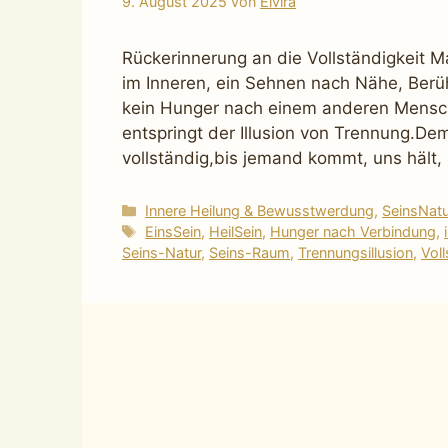
9. August 2025
von
Elvira
Rückerinnerung an die Vollständigkeit M
im Inneren, ein Sehnen nach Nähe, Ber
kein Hunger nach einem anderen Menschen
entspringt der Illusion von Trennung.Dem
vollständig,bis jemand kommt, uns hält,
Kategorien
Innere Heilung & Bewusstwerdung
,
SeinsNat
Schlagwörter
EinsSein
,
HeilSein
,
Hunger nach Verbindung
,
Seins-Natur
,
Seins-Raum
,
Trennungsillusion
,
Voll