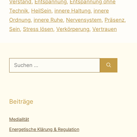
Verstand
,
Entspannung
,
Entspannung ohne
Technik
,
HeilSein
,
innere Haltung
,
innere
Ordnung
,
innere Ruhe
,
Nervensystem
,
Präsenz
,
Sein
,
Stress lösen
,
Verkörperung
,
Vertrauen
Suchen
nach:
Beiträge
Medialität
Energetische Klärung & Regulation