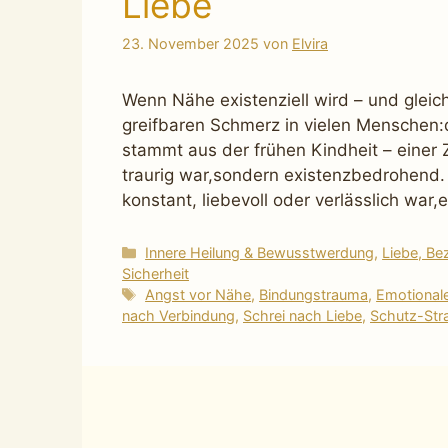
Liebe
23. November 2025
von
Elvira
Wenn Nähe existenziell wird – und gleich
greifbaren Schmerz in vielen Menschen:d
stammt aus der frühen Kindheit – einer Z
traurig war,sondern existenzbedrohend
konstant, liebevoll oder verlässlich war
Kategorien
Innere Heilung & Bewusstwerdung
,
Liebe, Be
Sicherheit
Schlagwörter
Angst vor Nähe
,
Bindungstrauma
,
Emotionale
nach Verbindung
,
Schrei nach Liebe
,
Schutz-Str