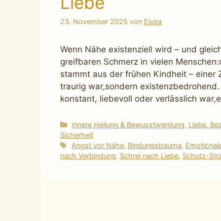
Liebe
23. November 2025
von
Elvira
Wenn Nähe existenziell wird – und gleich
greifbaren Schmerz in vielen Menschen:d
stammt aus der frühen Kindheit – einer Z
traurig war,sondern existenzbedrohend
konstant, liebevoll oder verlässlich war
Kategorien
Innere Heilung & Bewusstwerdung
,
Liebe, Be
Sicherheit
Schlagwörter
Angst vor Nähe
,
Bindungstrauma
,
Emotionale
nach Verbindung
,
Schrei nach Liebe
,
Schutz-Str