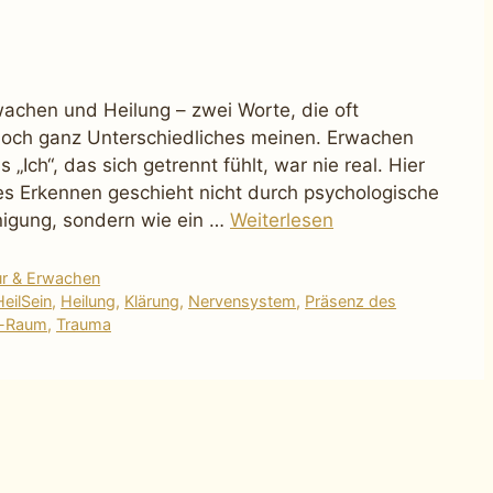
wachen und Heilung – zwei Worte, die oft
och ganz Unterschiedliches meinen. Erwachen
Ich“, das sich getrennt fühlt, war nie real. Hier
ses Erkennen geschieht nicht durch psychologische
nigung, sondern wie ein …
Weiterlesen
ur & Erwachen
HeilSein
,
Heilung
,
Klärung
,
Nervensystem
,
Präsenz des
s-Raum
,
Trauma