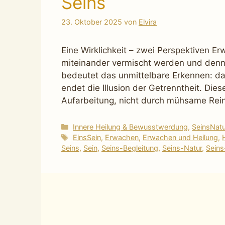
Seins
23. Oktober 2025
von
Elvira
Eine Wirklichkeit – zwei Perspektiven Er
miteinander vermischt werden und denn
bedeutet das unmittelbare Erkennen: das „
endet die Illusion der Getrenntheit. Die
Aufarbeitung, nicht durch mühsame Rei
Kategorien
Innere Heilung & Bewusstwerdung
,
SeinsNat
Schlagwörter
EinsSein
,
Erwachen
,
Erwachen und Heilung
,
Seins
,
Sein
,
Seins-Begleitung
,
Seins-Natur
,
Sein