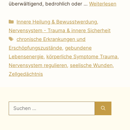
überwältigend, bedrohlich oder …
Weiterlesen
Kategorien
Innere Heilung & Bewusstwerdung
,
Nervensystem - Trauma & innere Sicherheit
Schlagwörter
chronische Erkrankungen und
Erschöpfungszustände
,
gebundene
Lebensenergie
,
körperliche Symptome Trauma
,
Nervensystem regulieren
,
seelische Wunden
,
Zellgedächtnis
Suchen
nach: