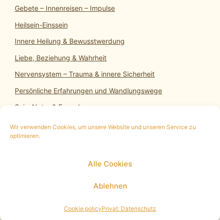
Gebete – Innenreisen – Impulse
Heilsein-Einssein
Innere Heilung & Bewusstwerdung
Liebe, Beziehung & Wahrheit
Nervensystem – Trauma & innere Sicherheit
Persönliche Erfahrungen und Wandlungswege
SeinsNatur & Erwachen
Wir verwenden Cookies, um unsere Website und unseren Service zu
optimieren.
10 min. kostenloses Infogespräch
|
Termin
Alle Cookies
vereinbaren
|
Impressum
|
Datenschutz
|
Cookie
Policy (EU)
Ablehnen
© 2026 Heilsein-Einssein
• Erstellt mit
GeneratePress
Cookie policy
Privat: Datenschutz