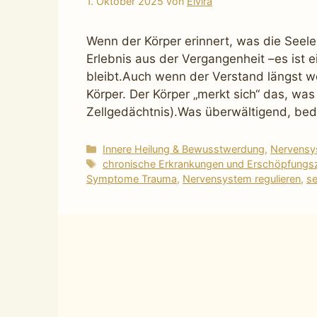
1. Oktober 2025
von
Elvira
Wenn der Körper erinnert, was die Seele
Erlebnis aus der Vergangenheit –es ist 
bleibt.Auch wenn der Verstand längst wei
Körper. Der Körper „merkt sich“ das, was
Zellgedächtnis).Was überwältigend, bed
Kategorien
Innere Heilung & Bewusstwerdung
,
Nervensys
Schlagwörter
chronische Erkrankungen und Erschöpfungs
Symptome Trauma
,
Nervensystem regulieren
,
s