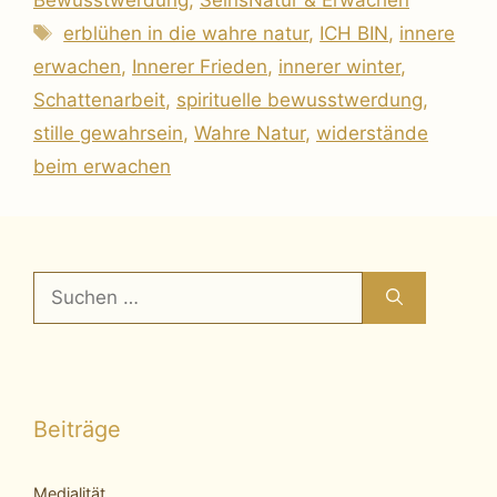
Schlagwörter
erblühen in die wahre natur
,
ICH BIN
,
innere
erwachen
,
Innerer Frieden
,
innerer winter
,
Schattenarbeit
,
spirituelle bewusstwerdung
,
stille gewahrsein
,
Wahre Natur
,
widerstände
beim erwachen
Suchen
nach:
Beiträge
Medialität