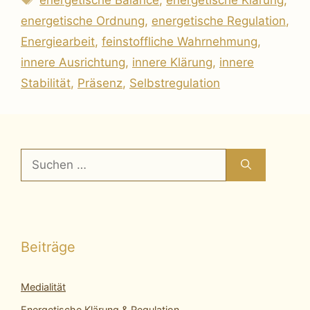
energetische Ordnung
,
energetische Regulation
,
Energiearbeit
,
feinstoffliche Wahrnehmung
,
innere Ausrichtung
,
innere Klärung
,
innere
Stabilität
,
Präsenz
,
Selbstregulation
Suchen
nach:
Beiträge
Medialität
Energetische Klärung & Regulation