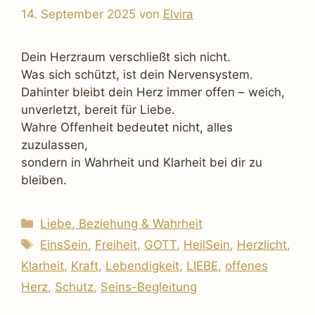
14. September 2025
von
Elvira
Dein Herzraum verschließt sich nicht.
Was sich schützt, ist dein Nervensystem.
Dahinter bleibt dein Herz immer offen – weich,
unverletzt, bereit für Liebe.
Wahre Offenheit bedeutet nicht, alles
zuzulassen,
sondern in Wahrheit und Klarheit bei dir zu
bleiben.
Kategorien
Liebe, Beziehung & Wahrheit
Schlagwörter
EinsSein
,
Freiheit
,
GOTT
,
HeilSein
,
Herzlicht
,
Klarheit
,
Kraft
,
Lebendigkeit
,
LIEBE
,
offenes
Herz
,
Schutz
,
Seins-Begleitung