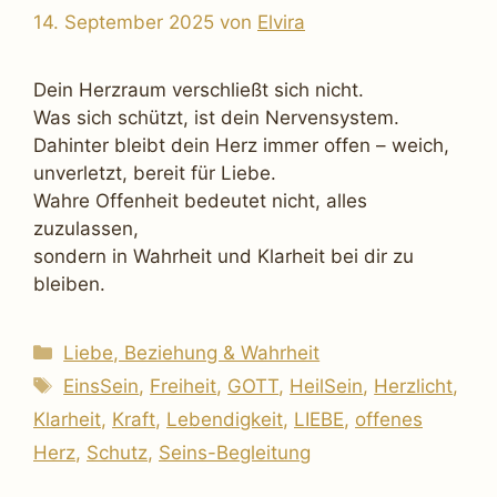
14. September 2025
von
Elvira
Dein Herzraum verschließt sich nicht.
Was sich schützt, ist dein Nervensystem.
Dahinter bleibt dein Herz immer offen – weich,
unverletzt, bereit für Liebe.
Wahre Offenheit bedeutet nicht, alles
zuzulassen,
sondern in Wahrheit und Klarheit bei dir zu
bleiben.
Kategorien
Liebe, Beziehung & Wahrheit
Schlagwörter
EinsSein
,
Freiheit
,
GOTT
,
HeilSein
,
Herzlicht
,
Klarheit
,
Kraft
,
Lebendigkeit
,
LIEBE
,
offenes
Herz
,
Schutz
,
Seins-Begleitung