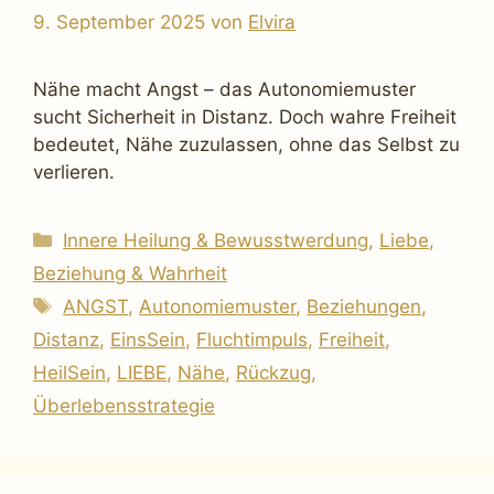
9. September 2025
von
Elvira
Nähe macht Angst – das Autonomiemuster
sucht Sicherheit in Distanz. Doch wahre Freiheit
bedeutet, Nähe zuzulassen, ohne das Selbst zu
verlieren.
Kategorien
Innere Heilung & Bewusstwerdung
,
Liebe,
Beziehung & Wahrheit
Schlagwörter
ANGST
,
Autonomiemuster
,
Beziehungen
,
Distanz
,
EinsSein
,
Fluchtimpuls
,
Freiheit
,
HeilSein
,
LIEBE
,
Nähe
,
Rückzug
,
Überlebensstrategie