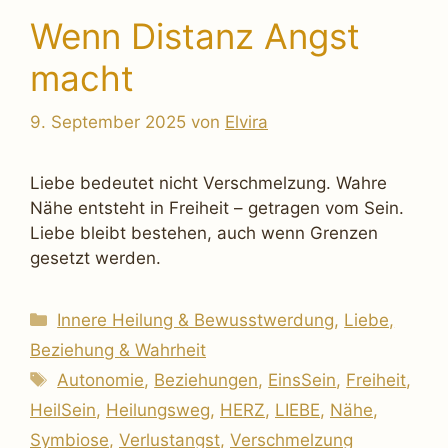
Wenn Distanz Angst
macht
9. September 2025
von
Elvira
Liebe bedeutet nicht Verschmelzung. Wahre
Nähe entsteht in Freiheit – getragen vom Sein.
Liebe bleibt bestehen, auch wenn Grenzen
gesetzt werden.
Kategorien
Innere Heilung & Bewusstwerdung
,
Liebe,
Beziehung & Wahrheit
Schlagwörter
Autonomie
,
Beziehungen
,
EinsSein
,
Freiheit
,
HeilSein
,
Heilungsweg
,
HERZ
,
LIEBE
,
Nähe
,
Symbiose
,
Verlustangst
,
Verschmelzung