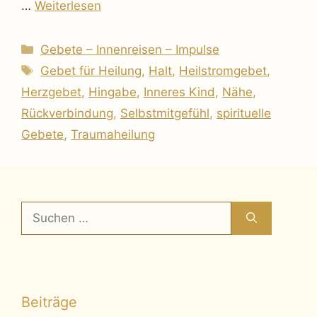
…
Weiterlesen
Kategorien
Gebete – Innenreisen – Impulse
Schlagwörter
Gebet für Heilung
,
Halt
,
Heilstromgebet
,
Herzgebet
,
Hingabe
,
Inneres Kind
,
Nähe
,
Rückverbindung
,
Selbstmitgefühl
,
spirituelle
Gebete
,
Traumaheilung
Suchen
nach:
Beiträge