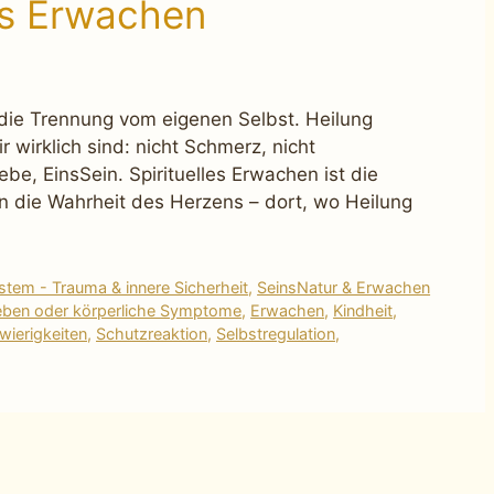
es Erwachen
t die Trennung vom eigenen Selbst. Heilung
 wirklich sind: nicht Schmerz, nicht
be, EinsSein. Spirituelles Erwachen ist die
 die Wahrheit des Herzens – dort, wo Heilung
tem - Trauma & innere Sicherheit
,
SeinsNatur & Erwachen
eben oder körperliche Symptome
,
Erwachen
,
Kindheit
,
ierigkeiten
,
Schutzreaktion
,
Selbstregulation
,