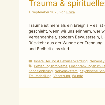
Trauma & spirituell
1. September 2025
von
Elvira
Trauma ist mehr als ein Ereignis – es is
geschieht, wenn wir uns erinnern, wer wir
Vergangenheit, sondern Bewusstsein, Lie
Rückkehr aus der Wunde der Trennung in
und Freiheit eins sind.
Kategorien
Innere Heilung & Bewusstwerdung
,
Nervensys
Schlagwörter
Beziehungsprobleme
,
Einschränkungen im L
Konditionierung
,
Nervensystem
,
psychische Schw
Traumaheilung
,
Verletzung
,
Wunde