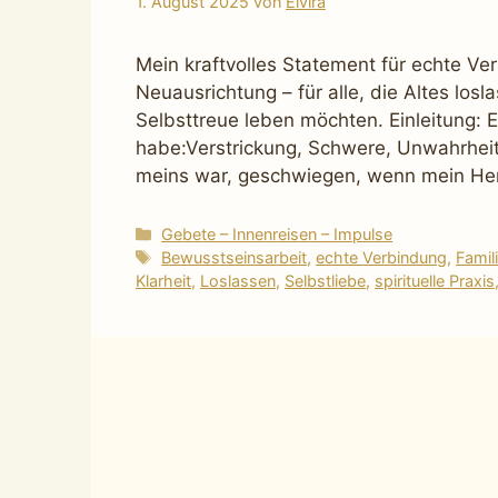
1. August 2025
von
Elvira
Mein kraftvolles Statement für echte Ver
Neuausrichtung – für alle, die Altes los
Selbsttreue leben möchten. Einleitung: E
habe:Verstrickung, Schwere, Unwahrheit,
meins war, geschwiegen, wenn mein Her
Kategorien
Gebete – Innenreisen – Impulse
Schlagwörter
Bewusstseinsarbeit
,
echte Verbindung
,
Famil
Klarheit
,
Loslassen
,
Selbstliebe
,
spirituelle Praxis