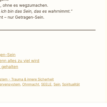
ein, ohne es wegzumachen.
– ich bin das Sein, das es wahrnimmt.“
ht – nur Getragen-Sein.
gen-Sein
nn alles zu viel wird
n gehalten
tem - Trauma & innere Sicherheit
ervensystem
,
Ohnmacht
,
SEELE
,
Sein
,
Spiritualität