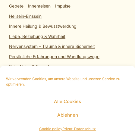
Gebete – Innenreisen – Impulse
Heilsein-Einssein
Innere Heilung & Bewusstwerdung
Liebe, Beziehung & Wahrheit
Nervensystem – Trauma & innere Sicherheit
Persönliche Erfahrungen und Wandlungswege
SeinsNatur & Erwachen
Wir verwenden Cookies, um unsere Website und unseren Service zu
optimieren.
10 min. kostenloses Infogespräch
|
Termin
Alle Cookies
vereinbaren
|
Impressum
|
Datenschutz
|
Cookie
Policy (EU)
Ablehnen
© 2026 Heilsein-Einssein
• Erstellt mit
GeneratePress
Cookie policy
Privat: Datenschutz