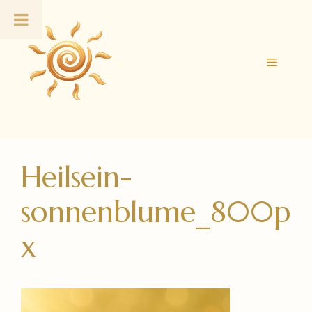
Zum
Inhalt
springen
Menü
Heilsein-
sonnenblume_800p
x